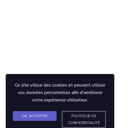
Ce site utilise des cookies et peuvent utiliser
vos données personnelles afin d'améliorer
votre expérience utilisateur.
2026
- Copyright © TT ROMAGNAT.
Cliquez ici pour voir notre politique de confidentialité
OK, ACCEPTER
POLITIQUE DE
Alex POTIGNY
Site web réalisé par
CONFIDENTIALITÉ