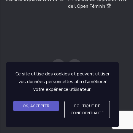
Ce site utilise des cookies et peuvent utiliser
vos données personnelles afin d'améliorer
votre expérience utilisateur.
2026
- Copyright © TT ROMAGNAT.
Cliquez ici pour voir notre politique de confidentialité
OK, ACCEPTER
POLITIQUE DE
Alex POTIGNY
Site web réalisé par
CONFIDENTIALITÉ