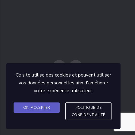
Ce site utilise des cookies et peuvent utiliser
vos données personnelles afin d'améliorer
votre expérience utilisateur.
2026
- Copyright © TT ROMAGNAT.
Cliquez ici pour voir notre politique de confidentialité
OK, ACCEPTER
POLITIQUE DE
Alex POTIGNY
Site web réalisé par
CONFIDENTIALITÉ