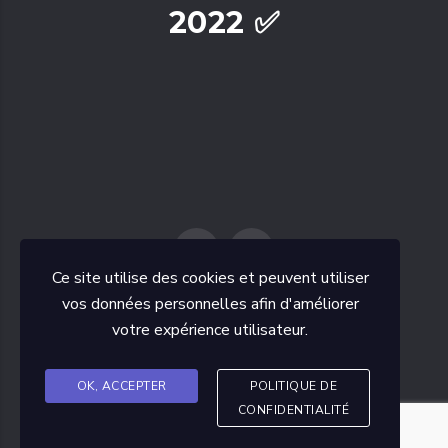
2022 ✅
Ce site utilise des cookies et peuvent utiliser
vos données personnelles afin d'améliorer
votre expérience utilisateur.
2026
- Copyright © TT ROMAGNAT.
Cliquez ici pour voir notre politique de confidentialité
OK, ACCEPTER
POLITIQUE DE
Alex POTIGNY
Site web réalisé par
CONFIDENTIALITÉ