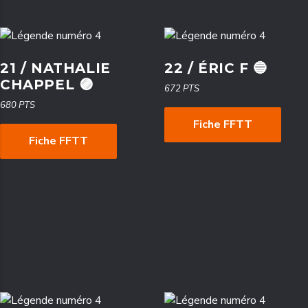
21 / NATHALIE
22 / ÉRIC F 🔵
CHAPPEL 🟣
672 PTS
680 PTS
Fiche FFTT
Fiche FFTT