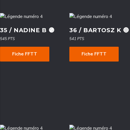
35 / NADINE B 🟣
36 / BARTOSZ K 🔵
545 PTS
541 PTS
Fiche FFTT
Fiche FFTT