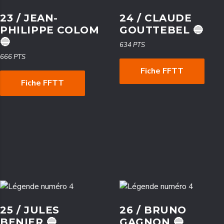
23 / JEAN-
24 / CLAUDE
PHILIPPE COLOM
GOUTTEBEL 🔵
🔵
634 PTS
666 PTS
Fiche FFTT
Fiche FFTT
25 / JULES
26 / BRUNO
BENIER 🔵
GAGNON 🔵