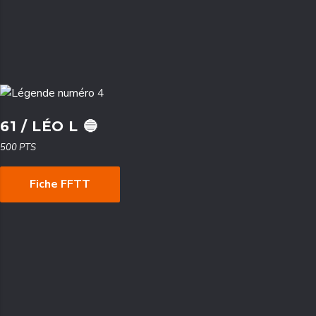
61 / LÉO L 🔵
500 PTS
Fiche FFTT